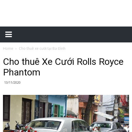
Xe
Home
Cho thuê xe cưới tại Ba Đình
một
Cho thuê Xe Cưới Rolls Royce
Phantom
chiều
13/11/2020
–