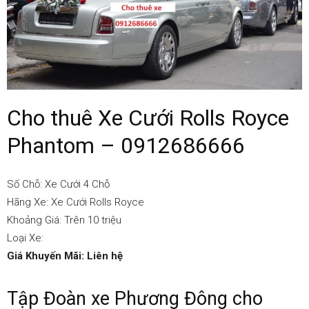
0912686666
|
Cho thuê Xe Cưới Rolls Royce
Đặt
Phantom – 0912686666
Số Chỗ: Xe Cưới 4 Chỗ
xe
Hãng Xe: Xe Cưới Rolls Royce
Khoảng Giá: Trên 10 triệu
Loại Xe:
1
Giá Khuyến Mãi: Liên hệ
Tập Đoàn xe Phương Đông cho