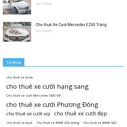
chiều
22/11/2020
Cho thuê Xe Cưới Mercedes E250 Trắng
|
22/11/2020
Khách
Từ khóa
tìm
cho thuê xe bmw
cho thuê xe cưới hạng sang
Cho thuê xe cưới Mercedes S500 VIP
cho thuê xe cưới Phương Đông
xe
cho thuê xe cưới đẹp
cho thuê xe cưới vip
Cho thuê xe Audi
Cho thuê xe BMW 320i tháng
Cho thuê xe BMW 520i